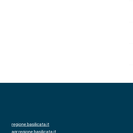
regione.basilicata.it
agr.regione.basilicata.it