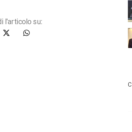
i l'articolo su:
C