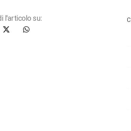
i l'articolo su:
C