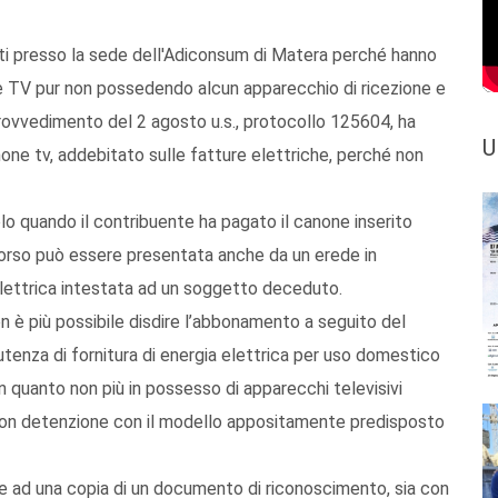
olti presso la sede dell'Adiconsum di Matera perché hanno
one TV pur non possedendo alcun apparecchio di ricezione e
rovvedimento del 2 agosto u.s., protocollo 125604, ha
U
anone tv, addebitato sulle fatture elettriche, perché non
lo quando il contribuente ha pagato il canone inserito
imborso può essere presentata anche da un erede in
elettrica intestata ad un soggetto deceduto.
n è più possibile disdire l’abbonamento a seguito del
’utenza di fornitura di energia elettrica per uso domestico
n quanto non più in possesso di apparecchi televisivi
 non detenzione con il modello appositamente predisposto
eme ad una copia di un documento di riconoscimento, sia con