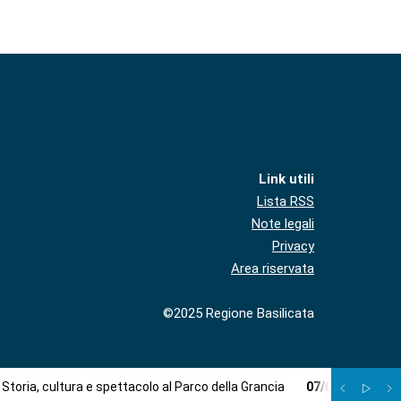
Link utili
Lista RSS
Note legali
Privacy
Area riservata
©2025 Regione Basilicata
Storia, cultura e spettacolo al Parco della Grancia
07
/
08
:
Formazi