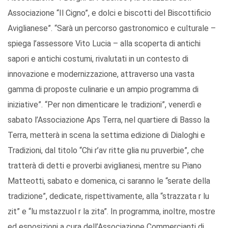
Associazione “Il Cigno”, e dolci e biscotti del Biscottificio
Aviglianese”. “Sarà un percorso gastronomico e culturale –
spiega l’assessore Vito Lucia – alla scoperta di antichi
sapori e antichi costumi, rivalutati in un contesto di
innovazione e modernizzazione, attraverso una vasta
gamma di proposte culinarie e un ampio programma di
iniziative”. “Per non dimenticare le tradizioni”, venerdì e
sabato l’Associazione Aps Terra, nel quartiere di Basso la
Terra, metterà in scena la settima edizione di Dialoghi e
Tradizioni, dal titolo “Chi r’av ritte glia nu pruverbie”, che
tratterà di detti e proverbi aviglianesi, mentre su Piano
Matteotti, sabato e domenica, ci saranno le “serate della
tradizione”, dedicate, rispettivamente, alla “strazzata r lu
zit” e “lu mstazzuol r la zita”. In programma, inoltre, mostre
ed esposizioni a cura dell’Associazione Commercianti di