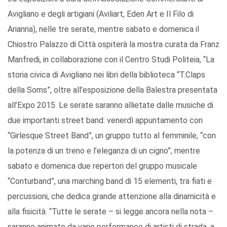
Avigliano e degli artigiani (Aviliart, Eden Art e Il Filo di
Arianna), nelle tre serate, mentre sabato e domenica il
Chiostro Palazzo di Città ospiterà la mostra curata da Franz
Manfredi, in collaborazione con il Centro Studi Politeia, “La
storia civica di Avigliano nei libri della biblioteca “T.Claps
della Soms”, oltre all’esposizione della Balestra presentata
all’Expo 2015. Le serate saranno allietate dalle musiche di
due importanti street band: venerdì appuntamento con
“Girlesque Street Band”, un gruppo tutto al femminile, “con
la potenza di un treno e l’eleganza di un cigno”, mentre
sabato e domenica due repertori del gruppo musicale
“Conturband”, una marching band di 15 elementi, tra fiati e
percussioni, che dedica grande attenzione alla dinamicità e
alla fisicità. “Tutte le serate – si legge ancora nella nota –
saranno animate da varie performance di artisti di strada, a