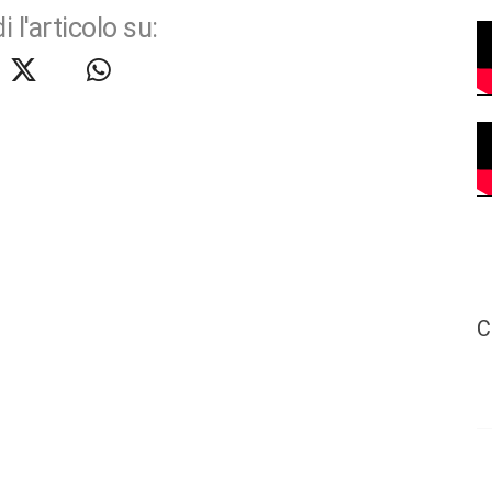
i l'articolo su:
C