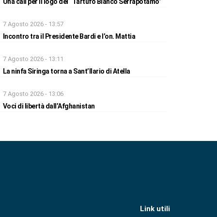
Una call per il logo del “Tartufo Bianco Serrapotamo”
7 Agosto 2026 - 13:57
Incontro tra il Presidente Bardi e l’on. Mattia
7 Agosto 2026 - 13:11
La ninfa Siringa torna a Sant’Ilario di Atella
7 Agosto 2026 - 13:06
Voci di libertà dall’Afghanistan
Link utili