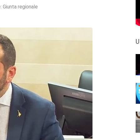
e:
Giunta regionale
U