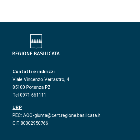
Contatti e indirizzi
Viale Vincenzo Verrastro, 4
85100 Potenza PZ
Tel 0971 661111
URP
PEC: AOO-giunta@cert.regione.basilicata.it
C.F. 80002950766