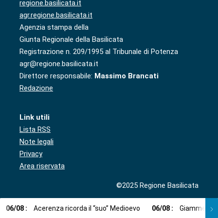
regione.basilicata.it
agr.regione.basilicata.it
Agenzia stampa della
Giunta Regionale della Basilicata
Registrazione n. 209/1995 al Tribunale di Potenza
agr@regione.basilicata.it
Direttore responsabile:
Massimo Brancati
Redazione
Link utili
Lista RSS
Note legali
Privacy
Area riservata
©2025 Regione Basilicata
06
/
08
:
Acerenza ricorda il “suo” Medioevo
06
/
08
:
Giammetta (