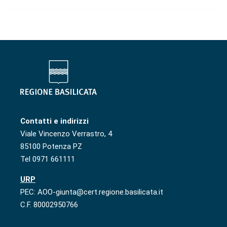
Contatti e indirizzi
Viale Vincenzo Verrastro, 4
85100 Potenza PZ
Tel 0971 661111
URP
PEC: AOO-giunta@cert.regione.basilicata.it
C.F. 80002950766