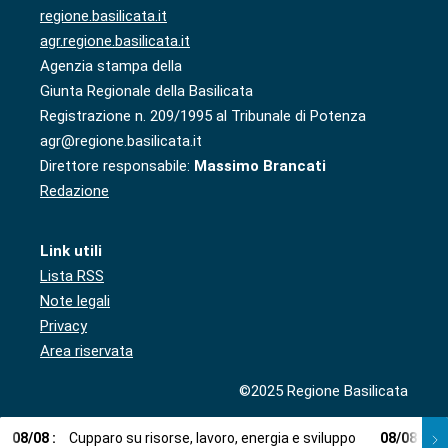
regione.basilicata.it
agr.regione.basilicata.it
Agenzia stampa della
Giunta Regionale della Basilicata
Registrazione n. 209/1995 al Tribunale di Potenza
agr@regione.basilicata.it
Direttore responsabile:
Massimo Brancati
Redazione
Link utili
Lista RSS
Note legali
Privacy
Area riservata
©2025 Regione Basilicata
08
/
08
:
Cupparo su risorse, lavoro, energia e sviluppo
08
/
08
:
L