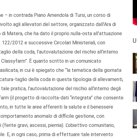
nne – in contrada Piano Amendola di Tursi, un corso di
lto agli allevatori del settore, organizzato dall’Ara di
 di Matera, che ha dato il proprio nulla-osta all’attuazione
U
 122/2012 e successive Circolari Ministeriali, con
glio della coda, l’autovalutazione del rischio all’interno
 in Classyfarm”. È quanto scritto in un comunicato
asilicata, in cui è spiegato che “la tematica della giornata
atura-taglio della coda in questa tipologia di allevamenti,
tale pratica, l’autovalutazione del rischio all’interno degli
yfarm (il progetto di raccolta-dati “integrata” che consente
to, in tutte le aree afferenti la salute e il benessere
n comportamento anomalo di difficile gestione, con
(ferite gravi, ascessi, piemia). L’obiettivo comunitario,
bile. E, in ogni caso, prima di effettuare tale intervento