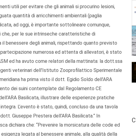
ti utili per evitare che gli animali si procurino lesioni,
ata quantità di arricchimenti ambientali (paglia
ilicata, ad oggi, è importante sottolineare comunque,
 che, per le sue intrinseche caratteristiche di
il benessere degli animali, rispettando quanto previsto
a partecipazione numerosa ed attenta di allevatori, è stato
ASM ed ha avuto come relatori della mattinata: la dott.ssa
genti veterinari dell’Istituto Zooprofilattico Sperimentale
eridiana ha prima visto il dott. Egidio Soldo dell’ARA
imento dei suini contemplate dal Regolamento CE
dell’ARA Basilicata, illustrare delle esperienze pratiche
a integra. L’evento è stato, quindi, concluso da una tavola
dott. Giuseppe Prestera dell’ARA Basilicata.” In
C
sca dichiara che: “Prevenire la morsicatura delle code ed
a esigenza legata al benessere animale, alla qualità della