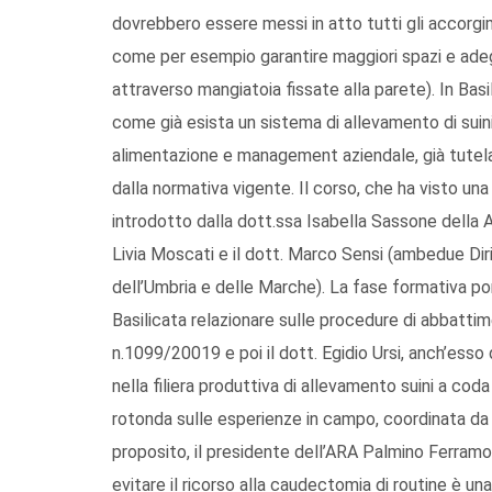
dovrebbero essere messi in atto tutti gli accorgimen
come per esempio garantire maggiori spazi e adegu
attraverso mangiatoia fissate alla parete). In Bas
come già esista un sistema di allevamento di suini
alimentazione e management aziendale, già tutela 
dalla normativa vigente. Il corso, che ha visto un
introdotto dalla dott.ssa Isabella Sassone della 
Livia Moscati e il dott. Marco Sensi (ambedue Diri
dell’Umbria e delle Marche). La fase formativa pom
Basilicata relazionare sulle procedure di abbatt
n.1099/20019 e poi il dott. Egidio Ursi, anch’esso 
nella filiera produttiva di allevamento suini a cod
rotonda sulle esperienze in campo, coordinata da 
proposito, il presidente dell’ARA Palmino Ferramo
evitare il ricorso alla caudectomia di routine è un