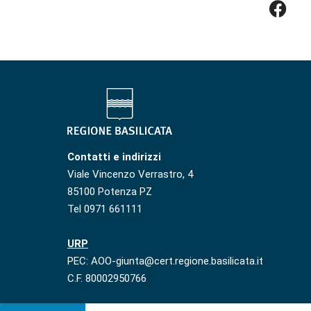
Contatti e indirizzi
Viale Vincenzo Verrastro, 4
85100 Potenza PZ
Tel 0971 661111
URP
PEC: AOO-giunta@cert.regione.basilicata.it
C.F. 80002950766