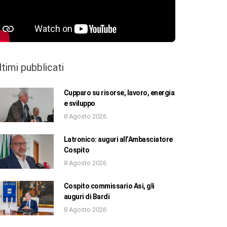
ltimi pubblicati
Cupparo su risorse, lavoro, energia
e sviluppo
8 Agosto 2026
Latronico: auguri all’Ambasciatore
Cospito
8 Agosto 2026
Cospito commissario Asi, gli
auguri di Bardi
8 Agosto 2026