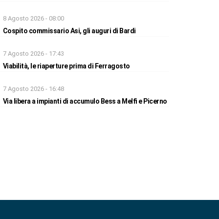
8 Agosto 2026 - 08:00
Cospito commissario Asi, gli auguri di Bardi
7 Agosto 2026 - 17:43
Viabilità, le riaperture prima di Ferragosto
7 Agosto 2026 - 16:48
Via libera a impianti di accumulo Bess a Melfi e Picerno