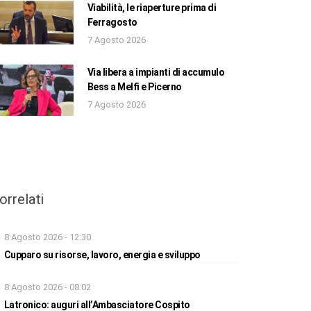
Viabilità, le riaperture prima di
Ferragosto
7 Agosto 2026
Via libera a impianti di accumulo
Bess a Melfi e Picerno
7 Agosto 2026
orrelati
8 Agosto 2026 - 12:30
Cupparo su risorse, lavoro, energia e sviluppo
8 Agosto 2026 - 08:02
Latronico: auguri all’Ambasciatore Cospito