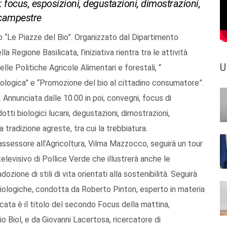
ta: focus, esposizioni, degustazioni, dimostrazioni,
 campestre
to “Le Piazze del Bio”. Organizzato dal Dipartimento
Regione Basilicata, l’iniziativa rientra tra le attività
U
lle Politiche Agricole Alimentari e forestali, “
biologica” e “Promozione del bio al cittadino consumatore”.
. Annunciata dalle 10.00 in poi, convegni, focus di
tti biologici lucani, degustazioni, dimostrazioni,
 tradizione agreste, tra cui la trebbiatura.
l’assessore all’Agricoltura, Vilma Mazzocco, seguirà un tour
elevisivo di Pollice Verde che illustrerà anche le
ozione di stili di vita orientati alla sostenibilità. Seguirà
biologiche, condotta da Roberto Pinton, esperto in materia
ilicata è il titolo del secondo Focus della mattina,
Biol, e da Giovanni Lacertosa, ricercatore di