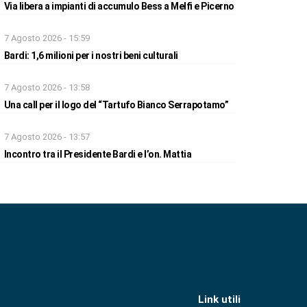
Via libera a impianti di accumulo Bess a Melfi e Picerno
7 Agosto 2026 - 15:59
Bardi: 1,6 milioni per i nostri beni culturali
7 Agosto 2026 - 13:58
Una call per il logo del “Tartufo Bianco Serrapotamo”
7 Agosto 2026 - 13:57
Incontro tra il Presidente Bardi e l’on. Mattia
Link utili