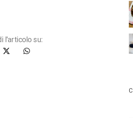
i l'articolo su:
C