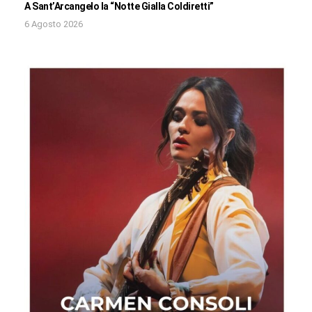
A Sant’Arcangelo la “Notte Gialla Coldiretti”
6 Agosto 2026