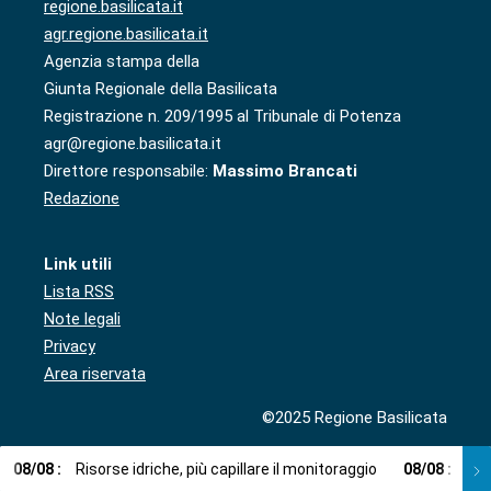
regione.basilicata.it
agr.regione.basilicata.it
Agenzia stampa della
Giunta Regionale della Basilicata
Registrazione n. 209/1995 al Tribunale di Potenza
agr@regione.basilicata.it
Direttore responsabile:
Massimo Brancati
Redazione
Link utili
Lista RSS
Note legali
Privacy
Area riservata
©2025 Regione Basilicata
08
/
08
:
Risorse idriche, più capillare il monitoraggio
08
/
08
:
Cup