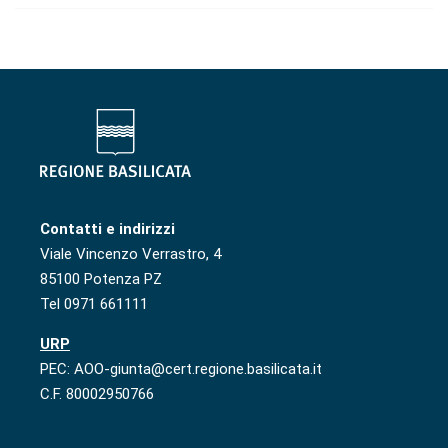
Contatti e indirizzi
Viale Vincenzo Verrastro, 4
85100 Potenza PZ
Tel 0971 661111
URP
PEC: AOO-giunta@cert.regione.basilicata.it
C.F. 80002950766