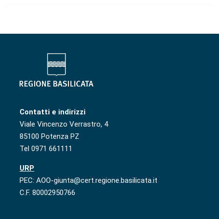
Contatti e indirizzi
Viale Vincenzo Verrastro, 4
85100 Potenza PZ
Tel 0971 661111
URP
PEC: AOO-giunta@cert.regione.basilicata.it
C.F. 80002950766