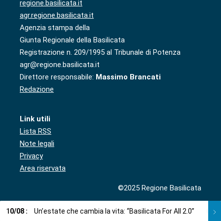
regione.basilicata.it
agr.regione.basilicata.it
Agenzia stampa della
Giunta Regionale della Basilicata
Registrazione n. 209/1995 al Tribunale di Potenza
agr@regione.basilicata.it
Direttore responsabile:
Massimo Brancati
Redazione
Link utili
Lista RSS
Note legali
Privacy
Area riservata
©2025 Regione Basilicata
10
/
08
:
Un’estate che cambia la vita: “Basilicata For All 2.0”
09
/