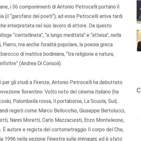
iane, i 36 componimenti di Antonio Petrocelli portano il
 (il “garofano dei poeti”); ad essa Petrocelli arriva tardi
che interpretata nel suo lavoro di attore. Da questo
lloge “centellinata”, “a lungo meditata” e “attesa”, nella
i, Pierro, ma anche l’oralità popolare, la poesia greca
 barocco di matrice bodiniana, “tra religione e natura,
’oltre” (Andrea Di Consoli).
 per gli studi a Firenze, Antonio Petrocelli ha debuttato
C
nvezione fiorentino. Volto noto del cinema italiano (ha
coski, Palombella rossa, Il portaborse, La Scuola, Sud,
randi registi come Marco Bellocchio, Giuseppe Bertolucci,
etti, Nanni Moretti, Carlo Mazzacurati, Enzo Monteleone,
. È autore e regista del cortometraggio Il corpo del Che,
 1996 nella sezione Finestra sulle immagini, ed è stato