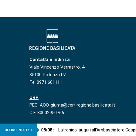
Contatti e indirizzi
Viale Vincenzo Verrastro, 4
85100 Potenza PZ
Tel 0971 661111
URP
PEC: AOO-giunta@cert.regione.basilicata.it
C.F. 80002950766
ULTIME NOTIZIE
08
/
08
:
Latronico: auguri all’Ambasciatore Cosp