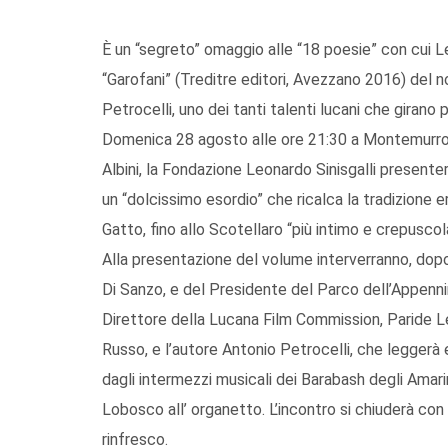
È un “segreto” omaggio alle “18 poesie” con cui Le
“Garofani” (Treditre editori, Avezzano 2016) del 
Petrocelli, uno dei tanti talenti lucani che girano 
Domenica 28 agosto alle ore 21:30 a Montemurro,
Albini, la Fondazione Leonardo Sinisgalli presenter
un “dolcissimo esordio” che ricalca la tradizione er
Gatto, fino allo Scotellaro “più intimo e crepuscol
Alla presentazione del volume interverranno, dopo 
Di Sanzo, e del Presidente del Parco dell’Appenni
Direttore della Lucana Film Commission, Paride Lep
Russo, e l’autore Antonio Petrocelli, che legger
dagli intermezzi musicali dei Barabash degli Amar
Lobosco all’ organetto. L’incontro si chiuderà con 
rinfresco.