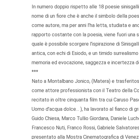
In numero doppio rispetto alle 18 poesie sinisgall
nome di un fiore che è anche il simbolo della poesia
come autore, ma per anni l’ha letta, studiata e an
rapporto costante con la poesia, viene fuori una si
quale è possibile scorgere l’ispirazione di Sinisgall
antica, con echi di Esiodo, e un timido surrealismo
memoria ed evocazione, saggezza e incertezza dell
***
Nato a Montalbano Jonico, (Matera) e trasferitosi
come attore professionista con il Teatro della Co
recitato in oltre cinquanta film tra cui Caruso Pas
Uomo d'acqua dolce… ), ha lavorato al fianco di g
Guido Chiesa, Marco Tullio Giordana, Daniele Luch
Francesco Nuti, Franco Rossi, Gabriele Salvatores
presentato alla Mostra Cinematografica di Venezia