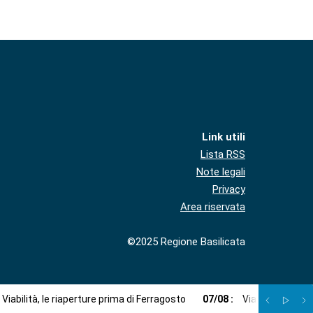
Link utili
Lista RSS
Note legali
Privacy
Area riservata
©2025 Regione Basilicata
Viabilità, le riaperture prima di Ferragosto
07
/
08
:
Via libera a imp