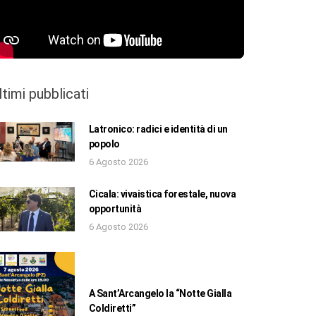
ltimi pubblicati
Latronico: radici e identità di un
popolo
6 Agosto 2026
Cicala: vivaistica forestale, nuova
opportunità
6 Agosto 2026
A Sant’Arcangelo la “Notte Gialla
Coldiretti”