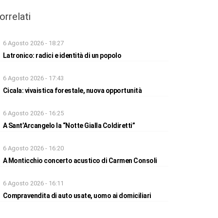
orrelati
6 Agosto 2026 - 18:27
Latronico: radici e identità di un popolo
6 Agosto 2026 - 17:43
Cicala: vivaistica forestale, nuova opportunità
6 Agosto 2026 - 16:25
A Sant’Arcangelo la “Notte Gialla Coldiretti”
6 Agosto 2026 - 16:20
A Monticchio concerto acustico di Carmen Consoli
6 Agosto 2026 - 16:11
Compravendita di auto usate, uomo ai domiciliari