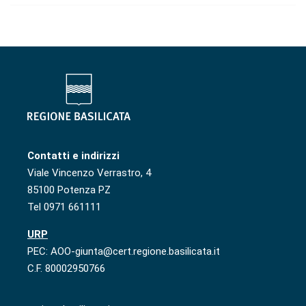
Contatti e indirizzi
Viale Vincenzo Verrastro, 4
85100 Potenza PZ
Tel 0971 661111
URP
PEC: AOO-giunta@cert.regione.basilicata.it
C.F. 80002950766