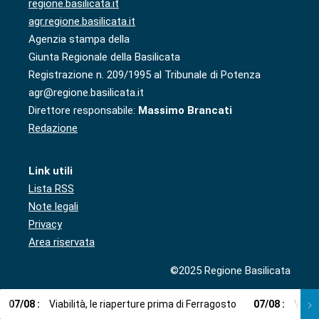
regione.basilicata.it
agr.regione.basilicata.it
Agenzia stampa della
Giunta Regionale della Basilicata
Registrazione n. 209/1995 al Tribunale di Potenza
agr@regione.basilicata.it
Direttore responsabile:
Massimo Brancati
Redazione
Link utili
Lista RSS
Note legali
Privacy
Area riservata
©2025 Regione Basilicata
07
/
08
:
Viabilità, le riaperture prima di Ferragosto
07
/
08
:
Via l