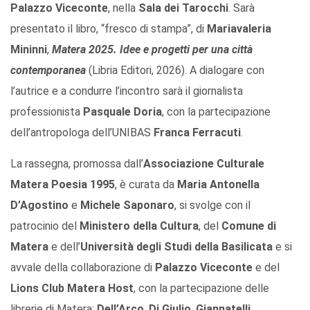
Palazzo Viceconte
, nella
Sala dei Tarocchi
. Sarà
presentato il libro, “fresco di stampa”, di
Mariavaleria
Mininni
,
Matera 2025. Idee e progetti per una città
contemporanea
(Libria Editori, 2026). A dialogare con
l’autrice e a condurre l’incontro sarà il giornalista
professionista
Pasquale Doria
, con la partecipazione
dell’antropologa dell’UNIBAS
Franca Ferracuti
.
La rassegna, promossa dall’
Associazione Culturale
Matera Poesia 1995
, è curata da
Maria Antonella
D’Agostino
e
Michele Saponaro
, si svolge con il
patrocinio del
Ministero della Cultura
, del
Comune di
Matera
e dell’
Università degli Studi della Basilicata
e si
avvale della collaborazione di
Palazzo Viceconte
e del
Lions Club Matera Host
, con la partecipazione delle
librerie di Matera:
Dell’Arco
,
Di Giulio
,
Giannatelli
,