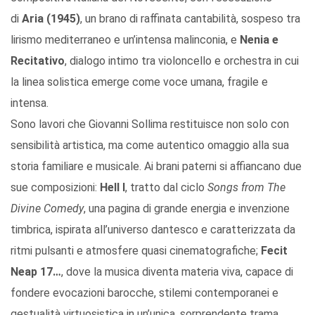
di
Aria (1945)
, un brano di raffinata cantabilità, sospeso tra
lirismo mediterraneo e un’intensa malinconia, e
Nenia e
Recitativo
, dialogo intimo tra violoncello e orchestra in cui
la linea solistica emerge come voce umana, fragile e
intensa.
Sono lavori che Giovanni Sollima restituisce non solo con
sensibilità artistica, ma come autentico omaggio alla sua
storia familiare e musicale. Ai brani paterni si affiancano due
sue composizioni:
Hell I
, tratto dal ciclo
Songs from The
Divine Comedy
, una pagina di grande energia e invenzione
timbrica, ispirata all’universo dantesco e caratterizzata da
ritmi pulsanti e atmosfere quasi cinematografiche;
Fecit
Neap 17…
, dove la musica diventa materia viva, capace di
fondere evocazioni barocche, stilemi contemporanei e
gestualità virtuosistica in un’unica, sorprendente trama