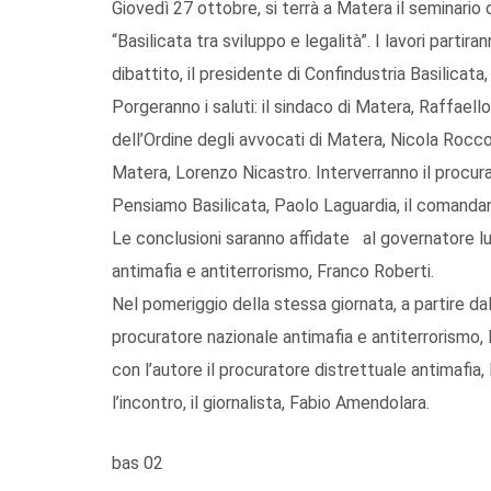
Giovedì 27 ottobre, si terrà a Matera il seminario 
“Basilicata tra sviluppo e legalità”. I lavori parti
dibattito, il presidente di Confindustria Basilicat
Porgeranno i saluti: il sindaco di Matera, Raffaell
dell’Ordine degli avvocati di Matera, Nicola Rocco,
Matera, Lorenzo Nicastro. Interverranno il procurat
Pensiamo Basilicata, Paolo Laguardia, il comandan
Le conclusioni saranno affidate al governatore lu
antimafia e antiterrorismo, Franco Roberti.
Nel pomeriggio della stessa giornata, a partire dal
procuratore nazionale antimafia e antiterrorismo, 
con l’autore il procuratore distrettuale antimafia,
l’incontro, il giornalista, Fabio Amendolara.
bas 02