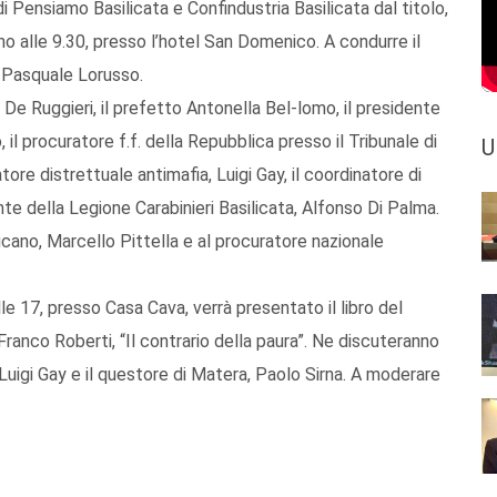
di Pensiamo Basilicata e Confindustria Basilicata dal titolo,
ranno alle 9.30, presso l’hotel San Domenico. A condurre il
a, Pasquale Lorusso.
o De Ruggieri, il prefetto Antonella Bel-lomo, il presidente
 il procuratore f.f. della Repubblica presso il Tribunale di
U
ore distrettuale antimafia, Luigi Gay, il coordinatore di
te della Legione Carabinieri Basilicata, Alfonso Di Palma.
cano, Marcello Pittella e al procuratore nazionale
le 17, presso Casa Cava, verrà presentato il libro del
Franco Roberti, “Il contrario della paura”. Ne discuteranno
 Luigi Gay e il questore di Matera, Paolo Sirna. A moderare