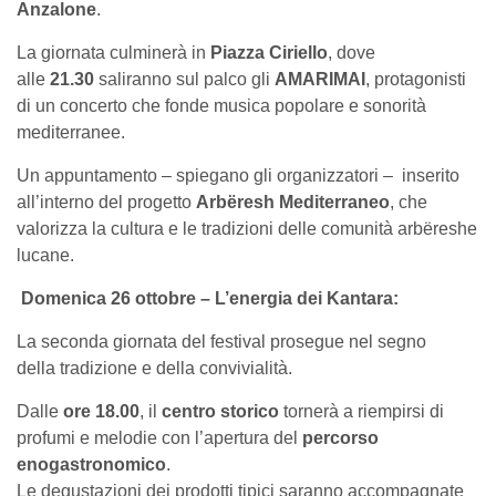
Anzalone
.
La giornata culminerà in
Piazza Ciriello
, dove
alle
21.30
saliranno sul palco gli
AMARIMAI
, protagonisti
di un concerto che fonde musica popolare e sonorità
mediterranee.
Un appuntamento – spiegano gli organizzatori – inserito
all’interno del progetto
Arbëresh Mediterraneo
, che
valorizza la cultura e le tradizioni delle comunità arbëreshe
lucane.
Domenica 26 ottobre – L’energia dei Kantara:
La seconda giornata del festival prosegue nel segno
della tradizione e della convivialità.
Dalle
ore 18.00
, il
centro storico
tornerà a riempirsi di
profumi e melodie con l’apertura del
percorso
enogastronomico
.
Le degustazioni dei prodotti tipici saranno accompagnate