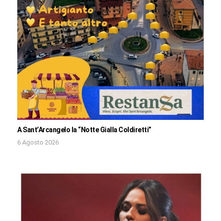
A Sant’Arcangelo la “Notte Gialla Coldiretti”
6 Agosto 2026