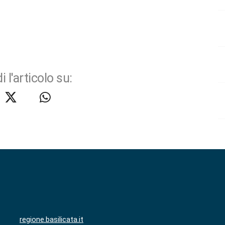
i l'articolo su:
regione.basilicata.it