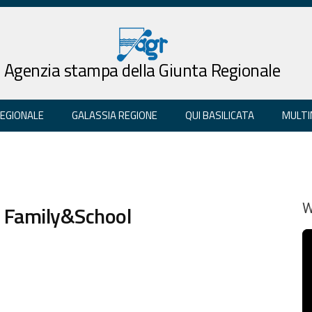
Agenzia stampa della Giunta Regionale
REGIONALE
GALASSIA REGIONE
QUI BASILICATA
MULTI
o Family&School
W