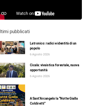
ltimi pubblicati
Latronico: radici e identità di un
popolo
6 Agosto 2026
Cicala: vivaistica forestale, nuova
opportunità
6 Agosto 2026
A Sant’Arcangelo la “Notte Gialla
Coldiretti”