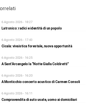
orrelati
6 Agosto 2026 - 18:27
Latronico: radici e identità di un popolo
6 Agosto 2026 - 17:43
Cicala: vivaistica forestale, nuova opportunità
6 Agosto 2026 - 16:25
A Sant’Arcangelo la “Notte Gialla Coldiretti”
6 Agosto 2026 - 16:20
A Monticchio concerto acustico di Carmen Consoli
6 Agosto 2026 - 16:11
Compravendita di auto usate, uomo ai domiciliari