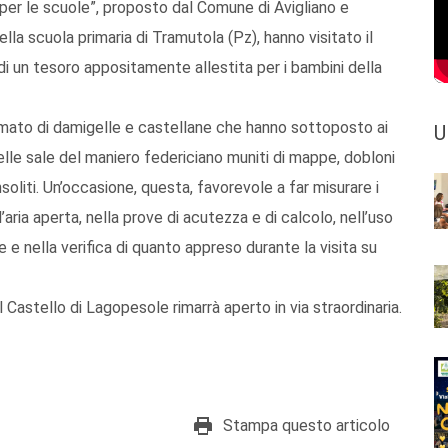
 per le scuole”, proposto dal Comune di Avigliano e
la scuola primaria di Tramutola (Pz), hanno visitato il
di un tesoro appositamente allestita per i bambini della
 animato di damigelle e castellane che hanno sottoposto ai
U
à nelle sale del maniero federiciano muniti di mappe, dobloni
 insoliti. Un’occasione, questa, favorevole a far misurare i
l’aria aperta, nella prove di acutezza e di calcolo, nell’uso
e e nella verifica di quanto appreso durante la visita su
l Castello di Lagopesole rimarrà aperto in via straordinaria.
Stampa questo articolo