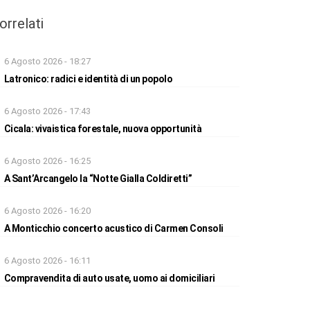
orrelati
6 Agosto 2026 - 18:27
Latronico: radici e identità di un popolo
6 Agosto 2026 - 17:43
Cicala: vivaistica forestale, nuova opportunità
6 Agosto 2026 - 16:25
A Sant’Arcangelo la “Notte Gialla Coldiretti”
6 Agosto 2026 - 16:20
A Monticchio concerto acustico di Carmen Consoli
6 Agosto 2026 - 16:11
Compravendita di auto usate, uomo ai domiciliari