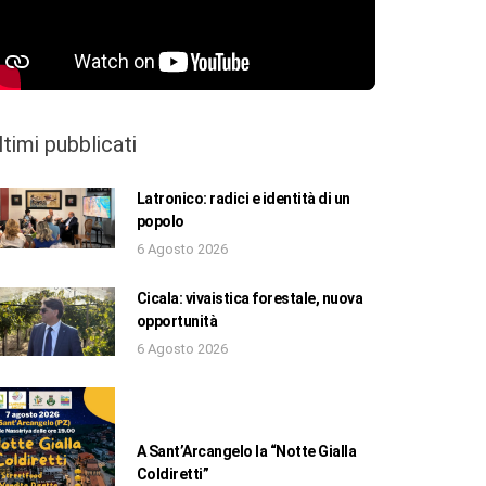
ltimi pubblicati
Latronico: radici e identità di un
popolo
6 Agosto 2026
Cicala: vivaistica forestale, nuova
opportunità
6 Agosto 2026
A Sant’Arcangelo la “Notte Gialla
Coldiretti”