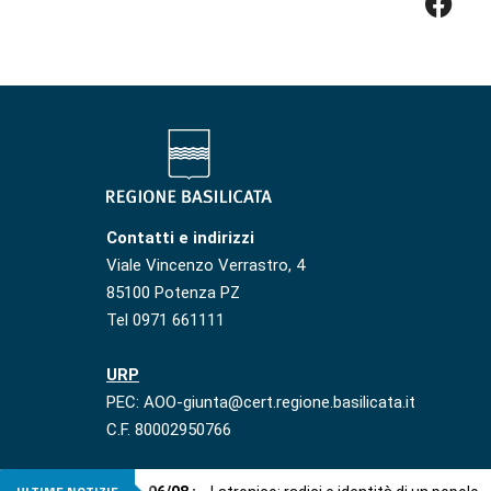
Contatti e indirizzi
Viale Vincenzo Verrastro, 4
85100 Potenza PZ
Tel 0971 661111
URP
PEC: AOO-giunta@cert.regione.basilicata.it
C.F. 80002950766