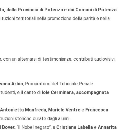
ta, dalla Provincia di Potenza e dai Comuni di Potenza
tuzioni territoriali nella promozione della parità e nella
e
, con un alternarsi di testimonianze, contributi audiovisivi,
lvana Arbia
, Procuratrice del Tribunale Penale
tudenti, e il canto di
Iole Cerminara, accompagnata
Antonietta Manfreda
,
Mariele Ventre
e
Francesca
truzioni storiche curate dagli alunni.
i Bovet
, “il Nobel negato”, a
Cristiana Labella
e
Annarita