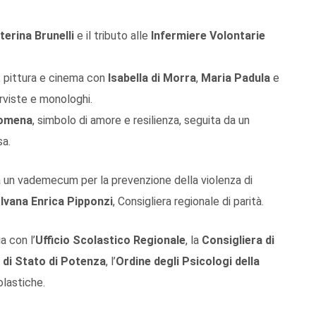
erina Brunelli
e il tributo alle
Infermiere Volontarie
a, pittura e cinema con
Isabella di Morra
,
Maria Padula
e
terviste e monologhi.
omena
, simbolo di amore e resilienza, seguita da un
sa.
 un vademecum per la prevenzione della violenza di
a
Ivana Enrica Pipponzi
, Consigliera regionale di parità.
a con l’
Ufficio Scolastico Regionale
, la
Consigliera di
 di Stato di Potenza
, l’
Ordine degli Psicologi della
olastiche.