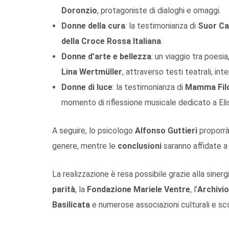
Doronzio
, protagoniste di dialoghi e omaggi.
Donne della cura
: la testimonianza di
Suor Cat
della Croce Rossa Italiana
.
Donne d’arte e bellezza
: un viaggio tra poesi
Lina Wertmüller
, attraverso testi teatrali, in
Donne di luce
: la testimonianza di
Mamma Fil
momento di riflessione musicale dedicato a Eli
A seguire, lo psicologo
Alfonso Guttieri
proporrà
genere, mentre le
conclusioni
saranno affidate 
La realizzazione è resa possibile grazie alla sinergi
parità
, la
Fondazione Mariele Ventre
, l’
Archivio
Basilicata
e numerose associazioni culturali e sc