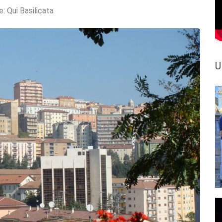
e:
Qui Basilicata
U