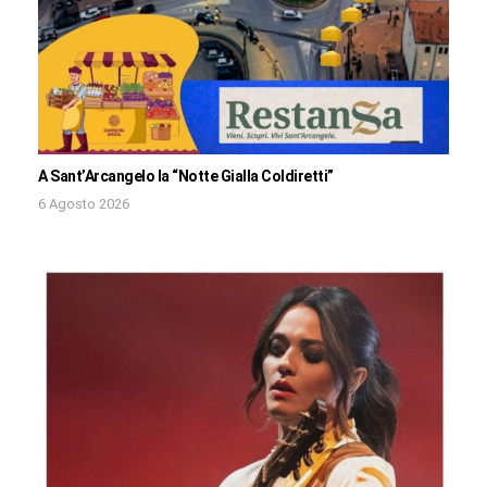
A Sant’Arcangelo la “Notte Gialla Coldiretti”
6 Agosto 2026