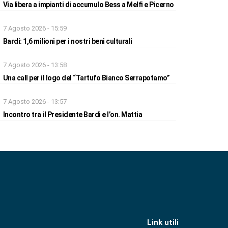
Via libera a impianti di accumulo Bess a Melfi e Picerno
7 Agosto 2026 - 15:59
Bardi: 1,6 milioni per i nostri beni culturali
7 Agosto 2026 - 13:58
Una call per il logo del “Tartufo Bianco Serrapotamo”
7 Agosto 2026 - 13:57
Incontro tra il Presidente Bardi e l’on. Mattia
Link utili