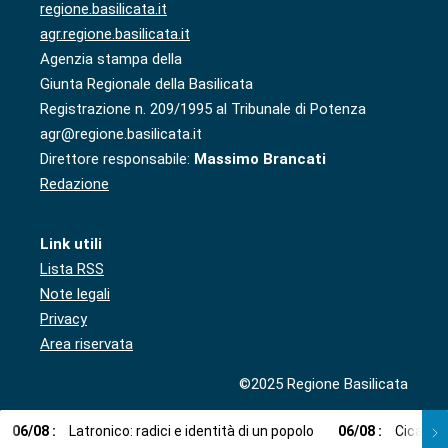
regione.basilicata.it
agr.regione.basilicata.it
Agenzia stampa della
Giunta Regionale della Basilicata
Registrazione n. 209/1995 al Tribunale di Potenza
agr@regione.basilicata.it
Direttore responsabile:
Massimo Brancati
Redazione
Link utili
Lista RSS
Note legali
Privacy
Area riservata
©2025 Regione Basilicata
06
/
08
:
Latronico: radici e identità di un popolo
06
/
08
:
Cicala: 