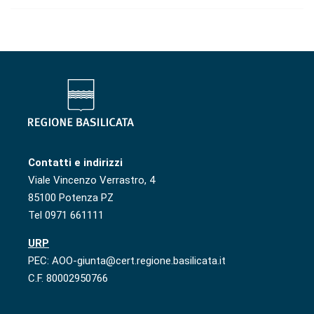
Contatti e indirizzi
Viale Vincenzo Verrastro, 4
85100 Potenza PZ
Tel 0971 661111
URP
PEC: AOO-giunta@cert.regione.basilicata.it
C.F. 80002950766