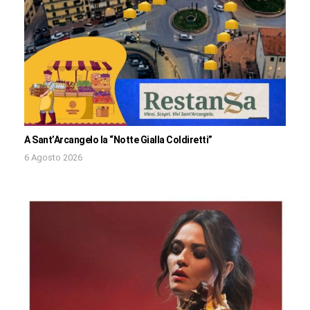
A Sant’Arcangelo la “Notte Gialla Coldiretti”
6 Agosto 2026