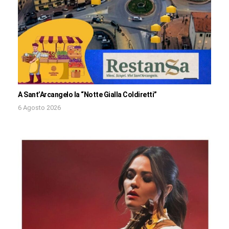
A Sant’Arcangelo la “Notte Gialla Coldiretti”
6 Agosto 2026