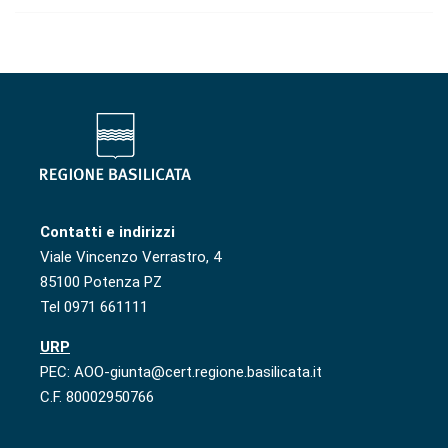
Contatti e indirizzi
Viale Vincenzo Verrastro, 4
85100 Potenza PZ
Tel 0971 661111
URP
PEC: AOO-giunta@cert.regione.basilicata.it
C.F. 80002950766