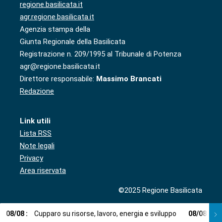
regione.basilicata.it
agr.regione.basilicata.it
Agenzia stampa della
Giunta Regionale della Basilicata
Registrazione n. 209/1995 al Tribunale di Potenza
agr@regione.basilicata.it
Direttore responsabile:
Massimo Brancati
Redazione
Link utili
Lista RSS
Note legali
Privacy
Area riservata
©2025 Regione Basilicata
08
/
08
:
Cupparo su risorse, lavoro, energia e sviluppo
08
/
08
:
L