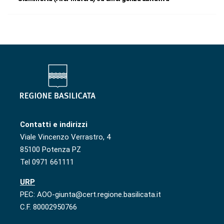
Contatti e indirizzi
Viale Vincenzo Verrastro, 4
85100 Potenza PZ
Tel 0971 661111
URP
PEC: AOO-giunta@cert.regione.basilicata.it
C.F. 80002950766