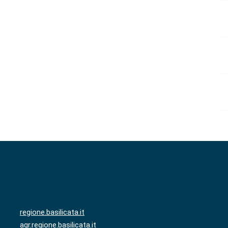
regione.basilicata.it
agr.regione.basilicata.it