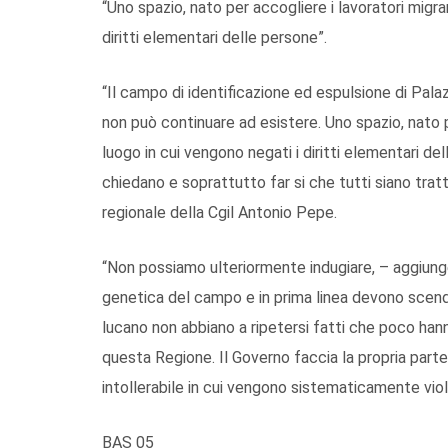
“Uno spazio, nato per accogliere i lavoratori migra
diritti elementari delle persone”.
“Il campo di identificazione ed espulsione di Palaz
non può continuare ad esistere. Uno spazio, nato p
luogo in cui vengono negati i diritti elementari de
chiedano e soprattutto far si che tutti siano tratt
regionale della Cgil Antonio Pepe.
“Non possiamo ulteriormente indugiare, – aggiunge
genetica del campo e in prima linea devono scendere
lucano non abbiano a ripetersi fatti che poco hann
questa Regione. Il Governo faccia la propria parte
intollerabile in cui vengono sistematicamente violati
BAS 05