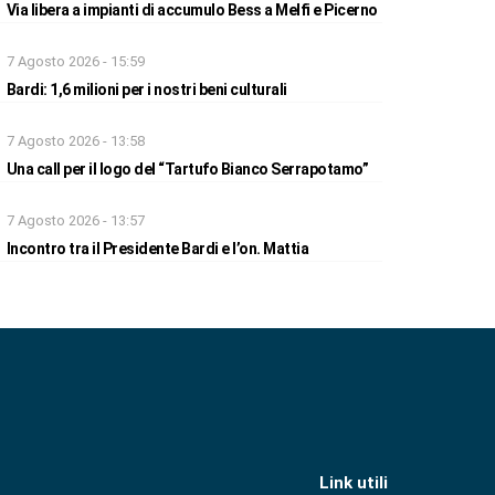
Via libera a impianti di accumulo Bess a Melfi e Picerno
7 Agosto 2026 - 15:59
Bardi: 1,6 milioni per i nostri beni culturali
7 Agosto 2026 - 13:58
Una call per il logo del “Tartufo Bianco Serrapotamo”
7 Agosto 2026 - 13:57
Incontro tra il Presidente Bardi e l’on. Mattia
Link utili