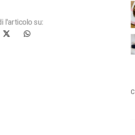
i l'articolo su:
C