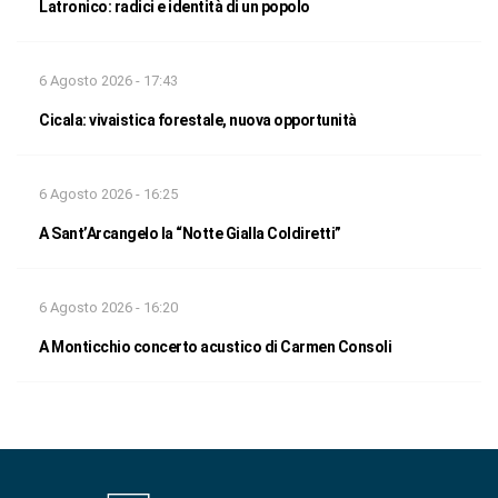
Latronico: radici e identità di un popolo
6 Agosto 2026 - 17:43
Cicala: vivaistica forestale, nuova opportunità
6 Agosto 2026 - 16:25
A Sant’Arcangelo la “Notte Gialla Coldiretti”
6 Agosto 2026 - 16:20
A Monticchio concerto acustico di Carmen Consoli