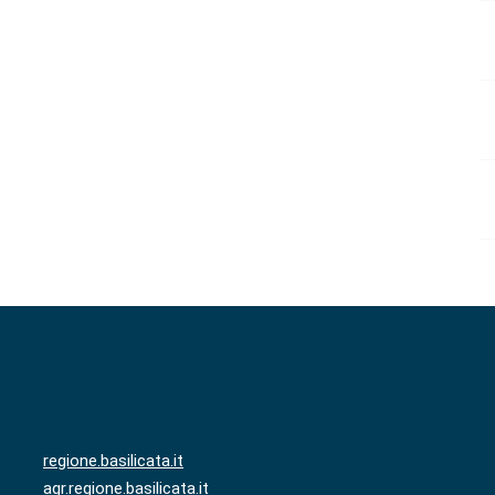
regione.basilicata.it
agr.regione.basilicata.it