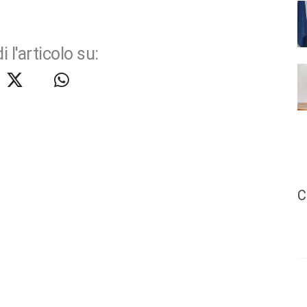
i l'articolo su:
C