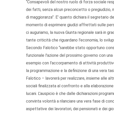
“Consapevoli del nostro ruolo di forza sociale res
dei fatti, senza alcun preconcetto o pregiudizio, n
di maggioranza”. E' quanto dichiara il segretario d
momento di esprimere giudizi affrettati sulle pers
ci auguriamo, la nuova Giunta regionale sarà in gr
tante criticità che riguardano l'economia, lo svilup
Secondo Falotico “sarebbe stato opportuno consul
funzionale l'azione del prossimo governo con una d
esempio con l'accorpamento di attività produttive 
la programmazione e la definizione di una vera task
Falotico – lavorerà per realizzare, insieme alle alt
sociali finalizzata al confronto e alla elaborazio
lucani. L'auspicio è che dalle dichiarazioni progr
convinta volontà a rilanciare una vera fase di conc
aspettative dei lavoratori, dei pensionati e dei gi