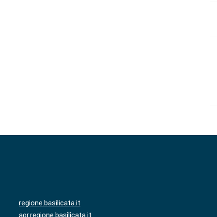
regione.basilicata.it
agr.regione.basilicata.it