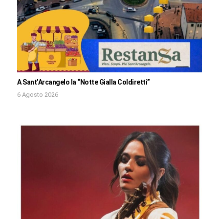
A Sant’Arcangelo la “Notte Gialla Coldiretti”
6 Agosto 2026