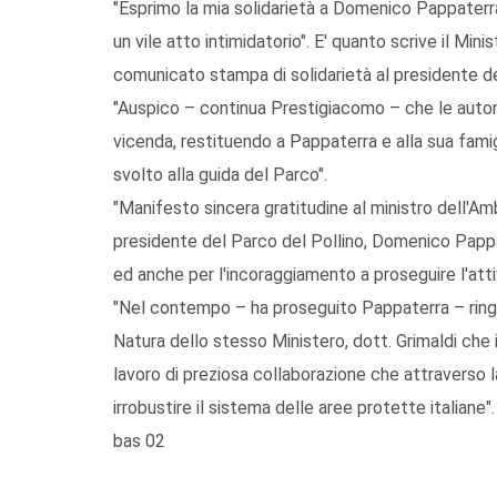
"Esprimo la mia solidarietà a Domenico Pappaterra
un vile atto intimidatorio". E' quanto scrive il Min
comunicato stampa di solidarietà al presidente d
"Auspico – continua Prestigiacomo – che le autori
vicenda, restituendo a Pappaterra e alla sua famig
svolto alla guida del Parco".
"Manifesto sincera gratitudine al ministro dell'
presidente del Parco del Pollino, Domenico Pappat
ed anche per l'incoraggiamento a proseguire l'attiv
"Nel contempo – ha proseguito Pappaterra – ringr
Natura dello stesso Ministero, dott. Grimaldi che 
lavoro di preziosa collaborazione che attraverso 
irrobustire il sistema delle aree protette italiane".
bas 02