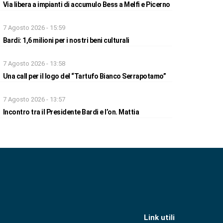
Via libera a impianti di accumulo Bess a Melfi e Picerno
7 Agosto 2026 - 15:59
Bardi: 1,6 milioni per i nostri beni culturali
7 Agosto 2026 - 13:58
Una call per il logo del “Tartufo Bianco Serrapotamo”
7 Agosto 2026 - 13:57
Incontro tra il Presidente Bardi e l’on. Mattia
Link utili