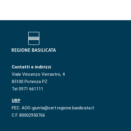
Contatti e indirizzi
Viale Vincenzo Verrastro, 4
85100 Potenza PZ
Tel 0971 661111
URP
PEC: AOO-giunta@cert.regione.basilicata.it
C.F. 80002950766