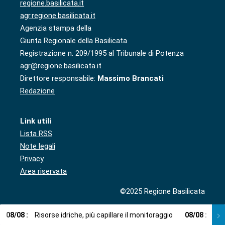
regione.basilicata.it
agr.regione.basilicata.it
Agenzia stampa della
Giunta Regionale della Basilicata
Registrazione n. 209/1995 al Tribunale di Potenza
agr@regione.basilicata.it
Direttore responsabile:
Massimo Brancati
Redazione
Link utili
Lista RSS
Note legali
Privacy
Area riservata
©2025 Regione Basilicata
08
/
08
:
Risorse idriche, più capillare il monitoraggio
08
/
08
:
Cup