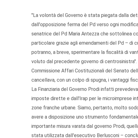
''La volontà del Governo è stata piegata dalla det
dall'opposizione ferma del Pd verso ogni modifica
senatrice del Pd Maria Antezza che sottolinea com
particolare grazie agli emendamenti del Pd – di cui 
potranno, a breve, sperimentare la fiscalità di vant
voluto dal precedente governo di centrosinistra''.
Commissione Affari Costituzionali del Senato de
cancellava, con un colpo di spugna, i vantaggi fis
La Finanziaria del Governo Prodi infatti prevedeva u
imposte dirette e dall'Irap per le microimprese i
zone franche urbane. Siamo, pertanto, molto soddi
avere a disposizione uno strumento fondamentale”
importante misura varata dal governo Prodi, quell
stata utilizzata dall'esecutivo Berlusconi – concl