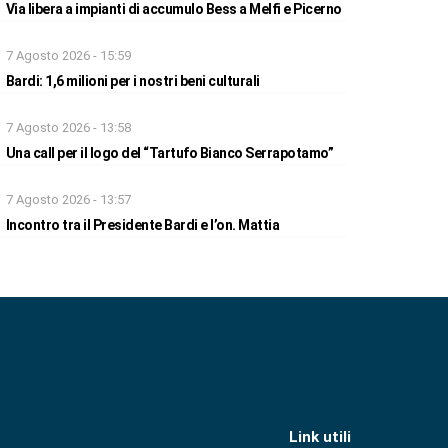
Via libera a impianti di accumulo Bess a Melfi e Picerno
7 Agosto 2026 - 15:59
Bardi: 1,6 milioni per i nostri beni culturali
7 Agosto 2026 - 13:58
Una call per il logo del “Tartufo Bianco Serrapotamo”
7 Agosto 2026 - 13:57
Incontro tra il Presidente Bardi e l’on. Mattia
Link utili