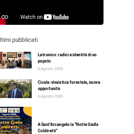
ltimi pubblicati
Latronico: radici e identità di un
popolo
6 Agosto 2026
Cicala: vivaistica forestale, nuova
opportunità
6 Agosto 2026
A Sant’Arcangelo la “Notte Gialla
Coldiretti”