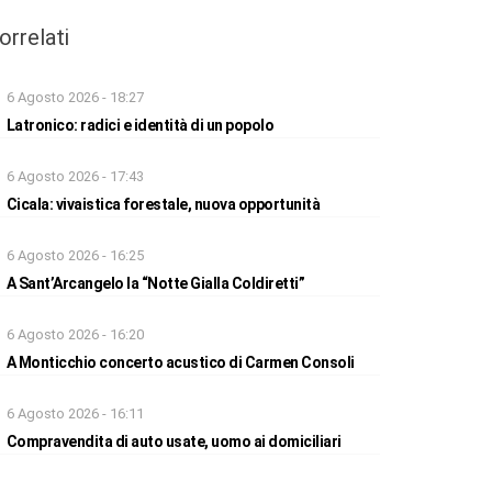
orrelati
6 Agosto 2026 - 18:27
Latronico: radici e identità di un popolo
6 Agosto 2026 - 17:43
Cicala: vivaistica forestale, nuova opportunità
6 Agosto 2026 - 16:25
A Sant’Arcangelo la “Notte Gialla Coldiretti”
6 Agosto 2026 - 16:20
A Monticchio concerto acustico di Carmen Consoli
6 Agosto 2026 - 16:11
Compravendita di auto usate, uomo ai domiciliari