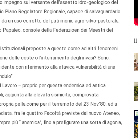
iso impegno sul versante dell’assetto idro-geologico del
oprio Piano Regolatore Regionale, capace di salvaguardarlo
e da un uso corretto del patrimonio agro-silvo-pastorale,
io Papaleo, console della Federazioen dei Maestri del
U
Istituzionali preposte a queste come ad altri fenomeni
sione delle coste o l’interramento degli invasi? Sono,
idente con riferimento alla atavica vulnerabilità di una
ndulo”.
el Lavoro – proprio per questa endemica ed antica
i, aggiunta alla elevata sismicità, comprovata
propria pelle,come per il terremoto del 23 Nov.’80, ed a
nsediata, fra le quattro Facoltà previste dal nuovo Ateneo,
pre più “ anemica”, fino a prefigurare una sorta di agonia,