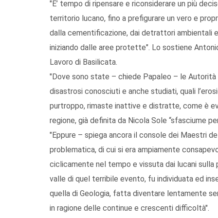
"E’ tempo di ripensare e riconsiderare un più dec
territorio lucano, fino a prefigurare un vero e pr
dalla cementificazione, dai detrattori ambientali 
iniziando dalle aree protette". Lo sostiene Anton
Lavoro di Basilicata.
"Dove sono state – chiede Papaleo – le Autorità 
disastrosi conosciuti e anche studiati, quali l’ero
purtroppo, rimaste inattive e distratte, come è ev
regione, già definita da Nicola Sole “sfasciume pe
"Eppure – spiega ancora il console dei Maestri d
problematica, di cui si era ampiamente consapevol
ciclicamente nel tempo e vissuta dai lucani sulla 
valle di quel terribile evento, fu individuata ed i
quella di Geologia, fatta diventare lentamente sem
in ragione delle continue e crescenti difficoltà".