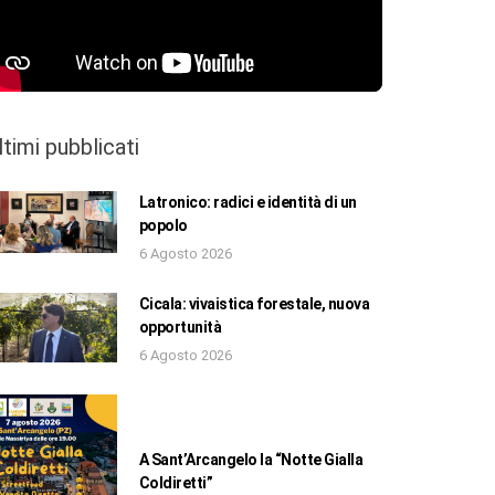
ltimi pubblicati
Latronico: radici e identità di un
popolo
6 Agosto 2026
Cicala: vivaistica forestale, nuova
opportunità
6 Agosto 2026
A Sant’Arcangelo la “Notte Gialla
Coldiretti”