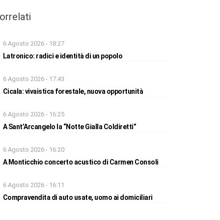
orrelati
6 Agosto 2026 - 18:27
Latronico: radici e identità di un popolo
6 Agosto 2026 - 17:43
Cicala: vivaistica forestale, nuova opportunità
6 Agosto 2026 - 16:25
A Sant’Arcangelo la “Notte Gialla Coldiretti”
6 Agosto 2026 - 16:20
A Monticchio concerto acustico di Carmen Consoli
6 Agosto 2026 - 16:11
Compravendita di auto usate, uomo ai domiciliari