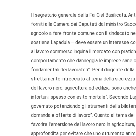
Il segretario generale della Fai Cisl Basilicata,
forniti alla Camera dei Deputati dal ministro Sacco
agricolo a fare fronte comune con il sindacato nella
sostiene Lapadula – deve essere un interesse com
al lavoro sommerso inquina il mercato con pratich
comportamento che danneggia le imprese sane che
fondamentali dei lavoratori”. Per il dirigente dell
strettamente intrecciato al tema della sicurezza 
del lavoro nero, agricoltura ed edilizia, sono anche
infortuni, spesso con esito mortale”. Secondo Lap
governato potenziando gli strumenti della bilatera
domanda e offerta di lavoro”. Quanto al tema dei
favorire l'emersione del lavoro nero in agricoltura
approfondita per evitare che uno strumento animat