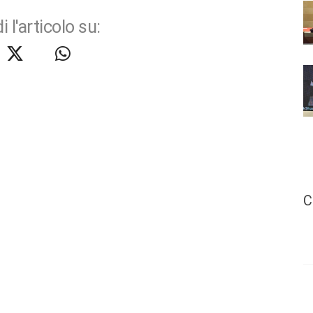
i l'articolo su:
C