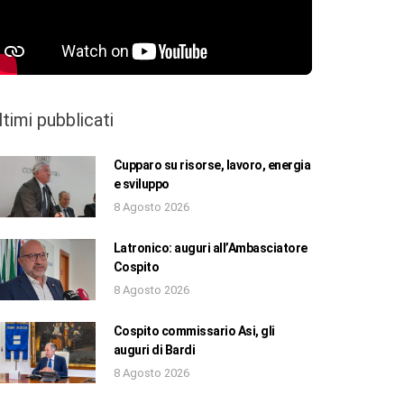
ltimi pubblicati
Cupparo su risorse, lavoro, energia
e sviluppo
8 Agosto 2026
Latronico: auguri all’Ambasciatore
Cospito
8 Agosto 2026
Cospito commissario Asi, gli
auguri di Bardi
8 Agosto 2026