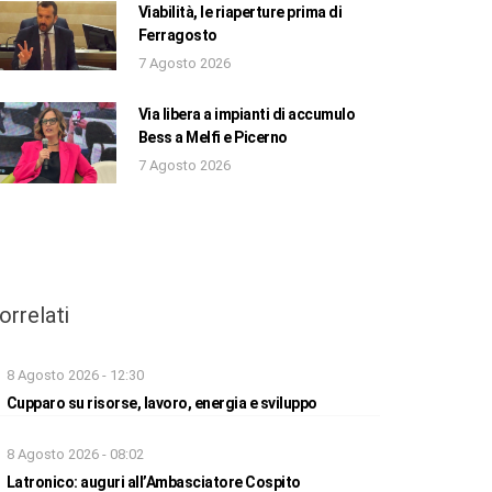
Viabilità, le riaperture prima di
Ferragosto
7 Agosto 2026
Via libera a impianti di accumulo
Bess a Melfi e Picerno
7 Agosto 2026
orrelati
8 Agosto 2026 - 12:30
Cupparo su risorse, lavoro, energia e sviluppo
8 Agosto 2026 - 08:02
Latronico: auguri all’Ambasciatore Cospito