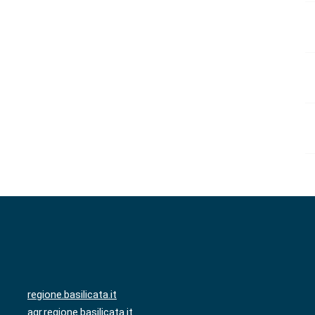
regione.basilicata.it
agr.regione.basilicata.it