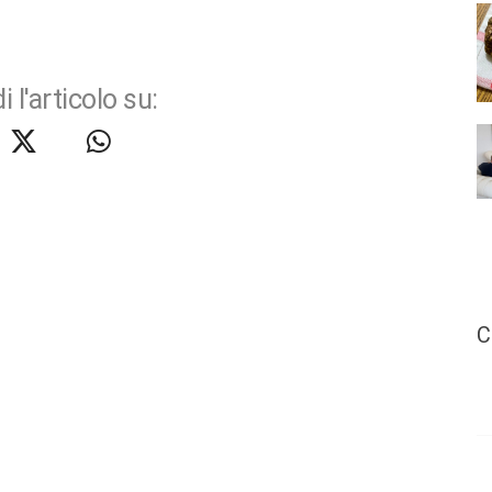
i l'articolo su:
C