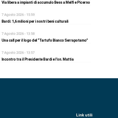
Via libera a impianti di accumulo Bess a Melfi e Picerno
7 Agosto 2026 - 15:59
Bardi: 1,6 milioni per i nostri beni culturali
7 Agosto 2026 - 13:58
Una call per il logo del “Tartufo Bianco Serrapotamo”
7 Agosto 2026 - 13:57
Incontro tra il Presidente Bardi e l’on. Mattia
Link utili