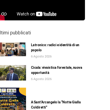
ltimi pubblicati
Latronico: radici e identità di un
popolo
6 Agosto 2026
Cicala: vivaistica forestale, nuova
opportunità
6 Agosto 2026
A Sant’Arcangelo la “Notte Gialla
Coldiretti”