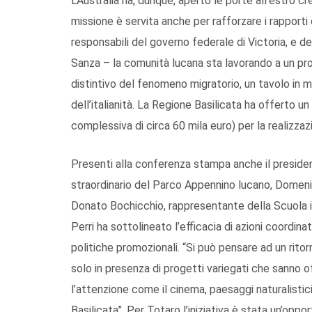
L’Australia ha, dunque, aperto le porte all’estro cr
missione è servita anche per rafforzare i rapporti
responsabili del governo federale di Victoria, e del
Sanza – la comunità lucana sta lavorando a un pro
distintivo del fenomeno migratorio, un tavolo in ma
dell’italianità. La Regione Basilicata ha offerto u
complessiva di circa 60 mila euro) per la realizzaz
Presenti alla conferenza stampa anche il president
straordinario del Parco Appennino lucano, Domenic
Donato Bochicchio, rappresentante della Scuola i
Perri ha sottolineato l’efficacia di azioni coordin
politiche promozionali. “Si può pensare ad un ritor
solo in presenza di progetti variegati che sanno o
l’attenzione come il cinema, paesaggi naturalistic
Basilicata”. Per Totaro l’iniziativa è stata un’op