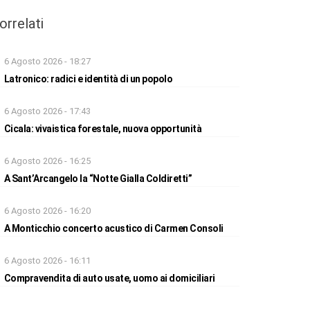
orrelati
6 Agosto 2026 - 18:27
Latronico: radici e identità di un popolo
6 Agosto 2026 - 17:43
Cicala: vivaistica forestale, nuova opportunità
6 Agosto 2026 - 16:25
A Sant’Arcangelo la “Notte Gialla Coldiretti”
6 Agosto 2026 - 16:20
A Monticchio concerto acustico di Carmen Consoli
6 Agosto 2026 - 16:11
Compravendita di auto usate, uomo ai domiciliari