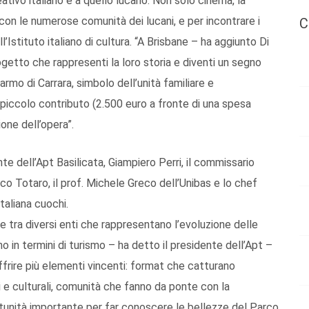
eativo italiano e a quello lucano. Non solo cinema, la
 con le numerose comunità dei lucani, e per incontrare i
C
l’Istituto italiano di cultura. “A Brisbane – ha aggiunto Di
getto che rappresenti la loro storia e diventi un segno
rmo di Carrara, simbolo dell’unità familiare e
n piccolo contributo (2.500 euro a fronte di una spesa
ione dell’opera”.
e dell’Apt Basilicata, Giampiero Perri, il commissario
o Totaro, il prof. Michele Greco dell’Unibas e lo chef
taliana cuochi.
ate tra diversi enti che rappresentano l’evoluzione delle
no in termini di turismo – ha detto il presidente dell’Apt –
ffrire più elementi vincenti: format che catturano
i e culturali, comunità che fanno da ponte con la
portunità importante per far conoscere le bellezze del Parco