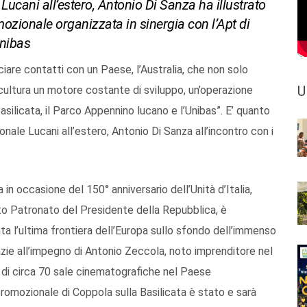
Lucani all’estero, Antonio Di Sanza ha illustrato
romozionale organizzata in sinergia con l’Apt di
Unibas
iare contatti con un Paese, l’Australia, che non solo
U
ultura un motore costante di sviluppo, un’operazione
asilicata, il Parco Appennino lucano e l’Unibas”. E’ quanto
nale Lucani all’estero, Antonio Di Sanza all’incontro con i
 in occasione del 150° anniversario dell’Unità d’Italia,
lto Patronato del Presidente della Repubblica, è
a l’ultima frontiera dell’Europa sullo sfondo dell’immenso
razie all’impegno di Antonio Zeccola, noto imprenditore nel
 di circa 70 sale cinematografiche nel Paese
promozionale di Coppola sulla Basilicata è stato e sarà