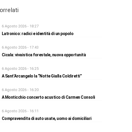
orrelati
6 Agosto 2026 - 18:27
Latronico: radici e identità di un popolo
6 Agosto 2026 - 17:43
Cicala: vivaistica forestale, nuova opportunità
6 Agosto 2026 - 16:25
A Sant’Arcangelo la “Notte Gialla Coldiretti”
6 Agosto 2026 - 16:20
A Monticchio concerto acustico di Carmen Consoli
6 Agosto 2026 - 16:11
Compravendita di auto usate, uomo ai domiciliari