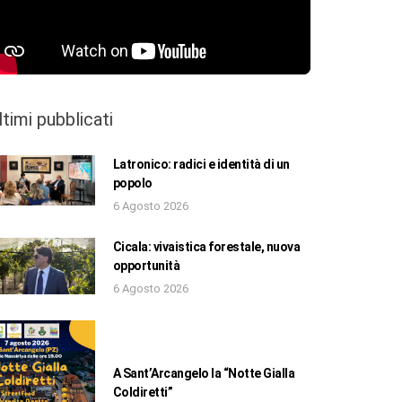
ltimi pubblicati
Latronico: radici e identità di un
popolo
6 Agosto 2026
Cicala: vivaistica forestale, nuova
opportunità
6 Agosto 2026
A Sant’Arcangelo la “Notte Gialla
Coldiretti”