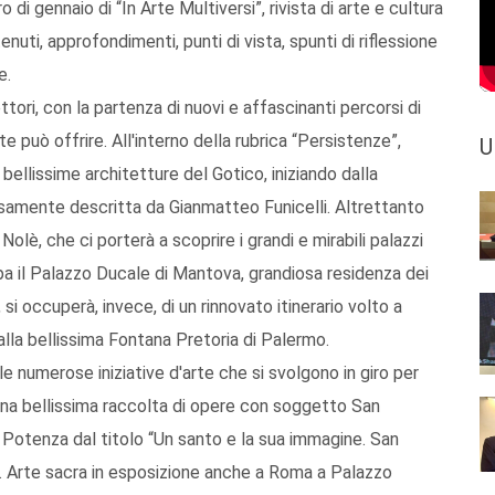
ro di gennaio di “In Arte Multiversi”, rivista di arte e cultura
uti, approfondimenti, punti di vista, spunti di riflessione
e.
ettori, con la partenza di nuovi e affascinanti percorsi di
e può offrire. All'interno della rubrica “Persistenze”,
U
 bellissime architetture del Gotico, iniziando dalla
iosamente descritta da Gianmatteo Funicelli. Altrettanto
olè, che ci porterà a scoprire i grandi e mirabili palazzi
appa il Palazzo Ducale di Mantova, grandiosa residenza dei
si occuperà, invece, di un rinnovato itinerario volto a
dalla bellissima Fontana Pretoria di Palermo.
numerose iniziative d'arte che si svolgono in giro per
i. Una bellissima raccolta di opere con soggetto San
 Potenza dal titolo “Un santo e la sua immagine. San
a”. Arte sacra in esposizione anche a Roma a Palazzo