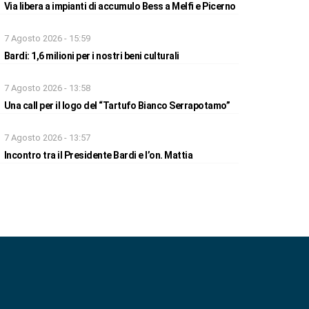
Via libera a impianti di accumulo Bess a Melfi e Picerno
7 Agosto 2026 - 15:59
Bardi: 1,6 milioni per i nostri beni culturali
7 Agosto 2026 - 13:58
Una call per il logo del “Tartufo Bianco Serrapotamo”
7 Agosto 2026 - 13:57
Incontro tra il Presidente Bardi e l’on. Mattia