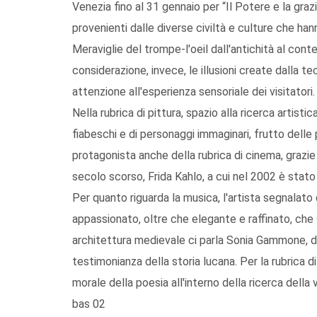
Venezia fino al 31 gennaio per “Il Potere e la graz
provenienti dalle diverse civiltà e culture che han
Meraviglie del trompe-l'oeil dall'antichità al con
considerazione, invece, le illusioni create dalla te
attenzione all'esperienza sensoriale dei visitatori.
Nella rubrica di pittura, spazio alla ricerca artist
fiabeschi e di personaggi immaginari, frutto delle p
protagonista anche della rubrica di cinema, grazie 
secolo scorso, Frida Kahlo, a cui nel 2002 è stato d
Per quanto riguarda la musica, l'artista segnala
appassionato, oltre che elegante e raffinato, che sa
architettura medievale ci parla Sonia Gammone, de
testimonianza della storia lucana. Per la rubrica di
morale della poesia all'interno della ricerca del
bas 02