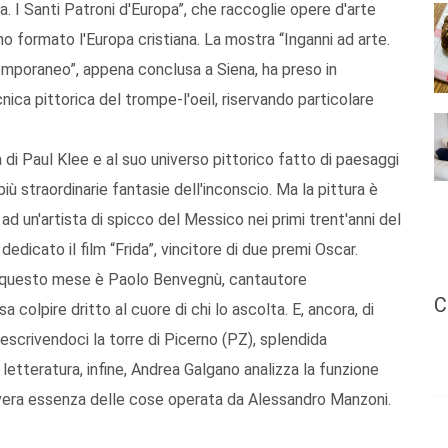
ia. I Santi Patroni d'Europa”, che raccoglie opere d'arte
no formato l'Europa cristiana. La mostra “Inganni ad arte.
temporaneo”, appena conclusa a Siena, ha preso in
cnica pittorica del trompe-l'oeil, riservando particolare
ica di Paul Klee e al suo universo pittorico fatto di paesaggi
iù straordinarie fantasie dell'inconscio. Ma la pittura è
ad un'artista di spicco del Messico nei primi trent'anni del
edicato il film “Frida”, vincitore di due premi Oscar.
to questo mese è Paolo Benvegnù, cantautore
C
 colpire dritto al cuore di chi lo ascolta. E, ancora, di
scrivendoci la torre di Picerno (PZ), splendida
 letteratura, infine, Andrea Galgano analizza la funzione
la vera essenza delle cose operata da Alessandro Manzoni.