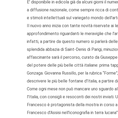
E' disponibile in edicola già da alcuni giorni il nume
a diffusione nazionale, come sempre ricca di conten
e stimoli intellettuali sul variegato mondo dell'art
Il nuovo anno inizia con tante novità riservate ai l
approfondimento riguardanti le meraviglie che l'art
infatti, a partire da questo numero si parlerà delle
splendida abbazia di Saint-Denis di Parigi, minuz
affascinante sarà il percorso, curato da Giuseppe N
del potere delle più belle città italiane: prima t
Gonzaga. Giovanna Russillo, per la rubrica “Forme”, 
descrivere le più belle fontane d'Italia, a partire 
Come ogni mese non può mancare uno sguardo alle 
l'Italia, con consigli e resoconti dei nostri inviat
Francesco è protagonista della mostra in corso a
Francesco d'Assisi nell'iconografia in terra lucan