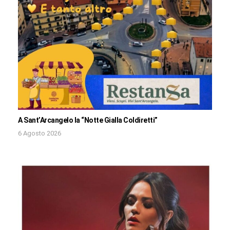
A Sant’Arcangelo la “Notte Gialla Coldiretti”
6 Agosto 2026