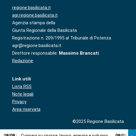
regione.basilicata.it
agr.regione.basilicata.it
Agenzia stampa della
Giunta Regionale della Basilicata
Registrazione n. 209/1995 al Tribunale di Potenza
agr@regione.basilicata.it
Direttore responsabile:
Massimo Brancati
Redazione
Link utili
Lista RSS
Note legali
Privacy
Area riservata
©2025 Regione Basilicata
08
/
08
:
Cupparo su risorse, lavoro, energia e sviluppo
08
/
08
:
L