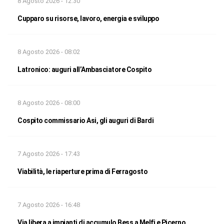
8 Agosto 2026 - 12:30
Cupparo su risorse, lavoro, energia e sviluppo
8 Agosto 2026 - 08:02
Latronico: auguri all’Ambasciatore Cospito
8 Agosto 2026 - 08:00
Cospito commissario Asi, gli auguri di Bardi
7 Agosto 2026 - 17:43
Viabilità, le riaperture prima di Ferragosto
7 Agosto 2026 - 16:48
Via libera a impianti di accumulo Bess a Melfi e Picerno