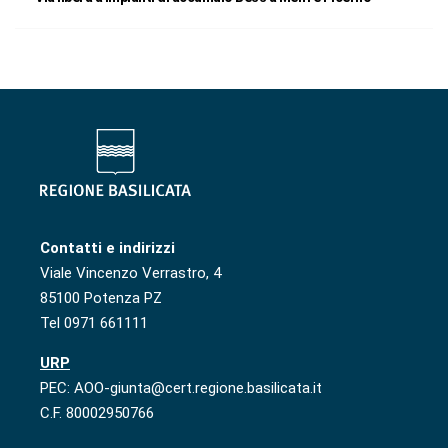
Contatti e indirizzi
Viale Vincenzo Verrastro, 4
85100 Potenza PZ
Tel 0971 661111
URP
PEC: AOO-giunta@cert.regione.basilicata.it
C.F. 80002950766