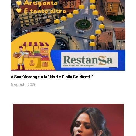
A Sant’Arcangelo la “Notte Gialla Coldiretti”
6 Agosto 2026